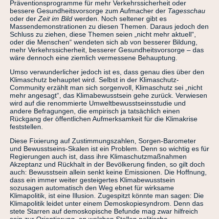
Präventionsprogramme für mehr Verkehrssicherheit oder
bessere Gesundheitsvorsorge zum Aufmacher der
Tagesschau
oder der
Zeit im Bild
werden. Noch seltener gibt es
Massendemonstrationen zu diesen Themen. Daraus jedoch den
Schluss zu ziehen, diese Themen seien „nicht mehr aktuell“,
oder die Menschen“ wendeten sich ab von besserer Bildung,
mehr Verkehrssicherheit, besserer Gesundheitsvorsorge – das
wäre dennoch eine ziemlich vermessene Behauptung.
Umso verwunderlicher jedoch ist es, dass genau dies über den
Klimaschutz behauptet wird. Selbst in der Klimaschutz-
Community erzählt man sich sorgenvoll, Klimaschutz sei „nicht
mehr angesagt“, das Klimabewusstsein gehe zurück. Verwiesen
wird auf die renommierte Umweltbewusstseinsstudie und
andere Befragungen, die empirisch ja tatsächlich einen
Rückgang der öffentlichen Aufmerksamkeit für die Klimakrise
feststellen.
Diese Fixierung auf Zustimmungszahlen, Sorgen-Barometer
und Bewusstseins-Skalen ist ein Problem. Denn so wichtig es für
Regierungen auch ist, dass ihre Klimaschutzmaßnahmen
Akzeptanz und Rückhalt in der Bevölkerung finden, so gilt doch
auch: Bewusstsein allein senkt keine Emissionen. Die Hoffnung,
dass ein immer weiter gesteigertes Klimabewusstsein
sozusagen automatisch den Weg ebnet für wirksame
Klimapolitik, ist eine Illusion. Zugespitzt könnte man sagen: Die
Klimapolitik leidet unter einem Demoskopiesyndrom. Denn das
stete Starren auf demoskopische Befunde mag zwar hilfreich
sein zur Orientierung, an welchen Stellen politische