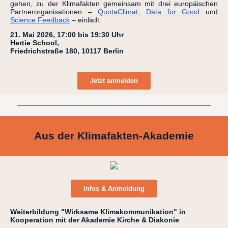
gehen, zu der Klimafakten gemeinsam mit drei europäischen
Partnerorganisationen –
QuotaClimat
,
Data for Good
und
Science Feedback
– einlädt:
21. Mai 2026, 17:00 bis 19:30 Uhr
Hertie School,
Friedrichstraße 180, 10117 Berlin
Jetzt anmelden
Aus der Klimafakten-Akademie
Infos & Anmeldung
Weiterbildung "Wirksame Klimakommunikation" in
Kooperation mit der Akademie Kirche & Diakonie