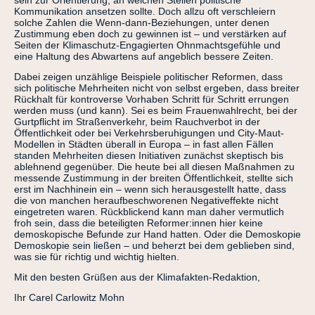
Kommunikation ansetzen sollte. Doch allzu oft verschleiern
solche Zahlen die Wenn-dann-Beziehungen, unter denen
Zustimmung eben doch zu gewinnen ist – und verstärken auf
Seiten der Klimaschutz-Engagierten Ohnmachtsgefühle und
eine Haltung des Abwartens auf angeblich bessere Zeiten.
Dabei zeigen unzählige Beispiele politischer Reformen, dass
sich politische Mehrheiten nicht von selbst ergeben, dass breiter
Rückhalt für kontroverse Vorhaben Schritt für Schritt errungen
werden muss (und kann). Sei es beim Frauenwahlrecht, bei der
Gurtpflicht im Straßenverkehr, beim Rauchverbot in der
Öffentlichkeit oder bei Verkehrsberuhigungen und City-Maut-
Modellen in Städten überall in Europa – in fast allen Fällen
standen Mehrheiten diesen Initiativen zunächst skeptisch bis
ablehnend gegenüber. Die heute bei all diesen Maßnahmen zu
messende Zustimmung in der breiten Öffentlichkeit, stellte sich
erst im Nachhinein ein – wenn sich herausgestellt hatte, dass
die von manchen heraufbeschworenen Negativeffekte nicht
eingetreten waren. Rückblickend kann man daher vermutlich
froh sein, dass die beteiligten Reformer:innen hier keine
demoskopische Befunde zur Hand hatten. Oder die Demoskopie
Demoskopie sein ließen – und beherzt bei dem geblieben sind,
was sie für richtig und wichtig hielten.
Mit den besten Grüßen aus der Klimafakten-Redaktion,
Ihr Carel Carlowitz Mohn