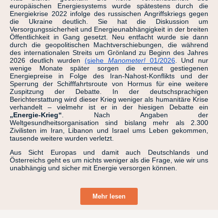
europäischen Energiesystems wurde spätestens durch die
Energiekrise 2022 infolge des russischen Angriffskriegs gegen
die Ukraine deutlich. Sie hat die Diskussion um
Versorgungssicherheit und Energieunabhängigkeit in der breiten
Öffentlichkeit in Gang gesetzt. Neu entfacht wurde sie dann
durch die geopolitischen Machtverschiebungen, die während
des internationalen Streits um Grönland zu Beginn des Jahres
2026 deutlich wurden
(siehe
Manometer!
01/2026
. Und nur
wenige Monate später sorgen die erneut gestiegenen
Energiepreise in Folge des Iran-Nahost-Konflikts und der
Sperrung der Schifffahrtsroute von Hormus für eine weitere
Zuspitzung der Debatte. In der deutschsprachigen
Berichterstattung wird dieser Krieg weniger als humanitäre Krise
verhandelt – vielmehr ist er in der hiesigen Debatte ein
„Energie-Krieg“
. Nach Angaben der
Weltgesundheitsorganisation sind bislang mehr als 2.300
Zivilisten im Iran, Libanon und Israel ums Leben gekommen,
tausende weitere wurden verletzt.
Aus Sicht Europas und damit auch Deutschlands und
Österreichs geht es um nichts weniger als die Frage, wie wir uns
unabhängig und sicher mit Energie versorgen können.
Mehr lesen